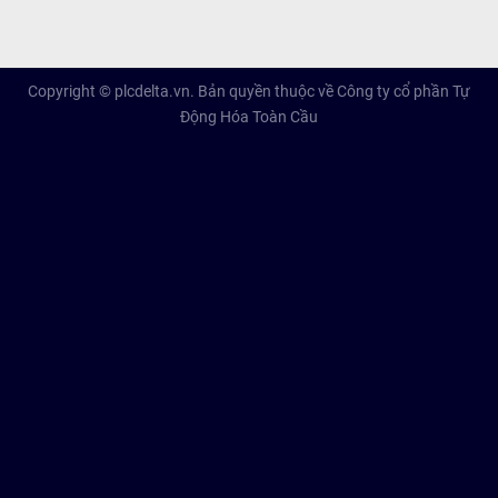
Copyright © plcdelta.vn. Bản quyền thuộc về Công ty cổ phần Tự
Động Hóa Toàn Cầu