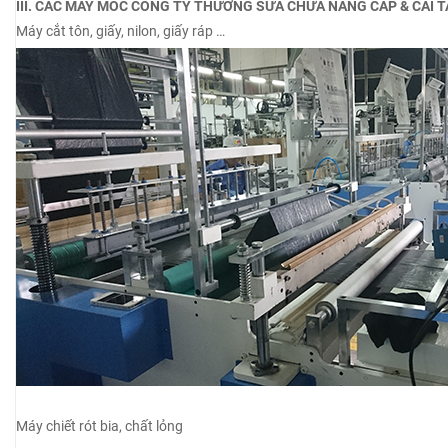
III. CÁC MÁY MÓC CÔNG TY THƯỜNG SỬA CHỮA NÂNG CẤP & CẢI 
Máy cắt tôn, giấy, nilon, giấy ráp …
Máy chiết rót bia, chất lỏng