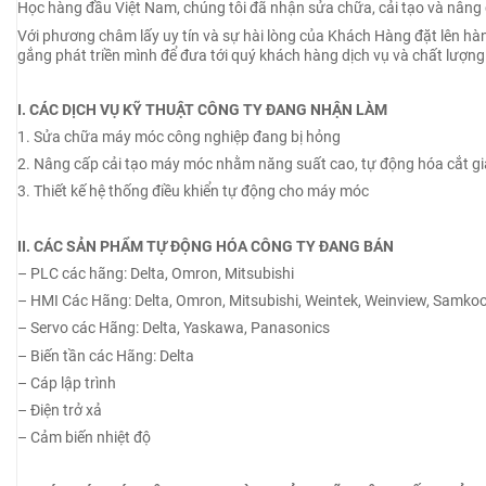
Học hàng đầu Việt Nam, chúng tôi đã nhận sửa chữa, cải tạo và nân
Với phương châm lấy uy tín và sự hài lòng của Khách Hàng đặt lên hàn
gắng phát triền mình để đưa tới quý khách hàng dịch vụ và chất lượn
I. CÁC DỊCH VỤ KỸ THUẬT CÔNG TY ĐANG NHẬN LÀM
1. Sửa chữa máy móc công nghiệp đang bị hỏng
2. Nâng cấp cải tạo máy móc nhằm năng suất cao, tự động hóa cắt 
3. Thiết kế hệ thống điều khiển tự động cho máy móc
II. CÁC SẢN PHẨM TỰ ĐỘNG HÓA CÔNG TY ĐANG BÁN
– PLC các hãng: Delta, Omron, Mitsubishi
– HMI Các Hãng: Delta, Omron, Mitsubishi, Weintek, Weinview, Samko
– Servo các Hãng: Delta, Yaskawa, Panasonics
– Biến tần các Hãng: Delta
– Cáp lập trình
– Điện trở xả
– Cảm biến nhiệt độ