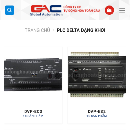
Bỏ
qua
nội
dung
TRANG CHỦ
/
PLC DELTA DẠNG KHỐI
DVP-EC3
DVP-ES2
18 SẢN PHẨM
10 SẢN PHẨM