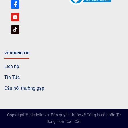
VỀ CHÚNG TÔI
Liên hệ
Tin Tức
Câu hỏi thường gặp
Copyright © plcdelta.vn. Bản quyền thuộc về Công ty cổ phần Tự
Động Hóa Toàn Cầu