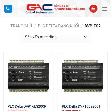
Bỏ
qua
nội
dung
TRANG CHỦ
/
PLC DELTA DẠNG KHỐI
/
DVP-ES2
PLC Delta DVP16ES200R
PLC Delta DVP16ES200T
2.300.000
₫
2.300.000
₫