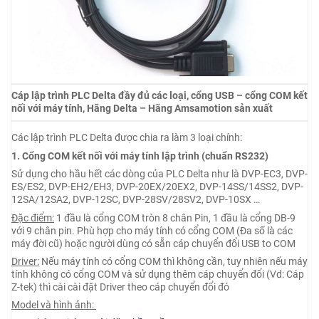
Cáp lập trình PLC Delta đầy đủ các loại, cổng USB – cổng COM kết
nối với máy tính, Hãng Delta – Hãng Amsamotion sản xuất
Các lập trình PLC Delta được chia ra làm 3 loại chính:
1. Cổng COM kết nối với máy tính lập trình (chuẩn RS232)
Sử dụng cho hầu hết các dòng của PLC Delta như là DVP-EC3, DVP-
ES/ES2, DVP-EH2/EH3, DVP-20EX/20EX2, DVP-14SS/14SS2, DVP-
12SA/12SA2, DVP-12SC, DVP-28SV/28SV2, DVP-10SX …
Đặc điểm:
1 đầu là cổng COM tròn 8 chân Pin, 1 đầu là cổng DB-9
với 9 chân pin. Phù hợp cho máy tính có cổng COM (Đa số là các
máy đời cũ) hoặc người dùng có sẵn cáp chuyển đổi USB to COM
Driver:
Nếu máy tính có cổng COM thì không cần, tuy nhiên nếu máy
tính không có cổng COM và sử dụng thêm cáp chuyển đổi (Vd: Cáp
Z-tek) thì cài cài đặt Driver theo cáp chuyển đổi đó
Model và hình ảnh: