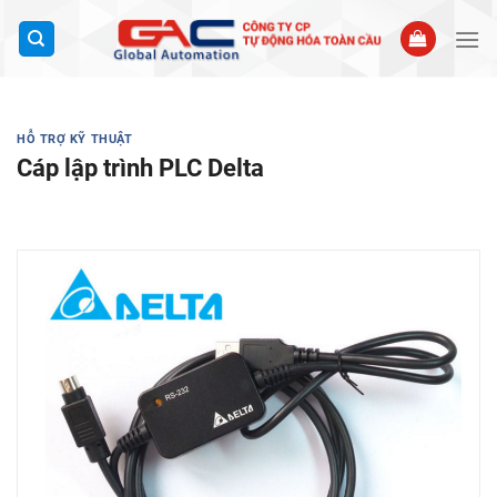
Bỏ
qua
nội
dung
HỖ TRỢ KỸ THUẬT
Cáp lập trình PLC Delta