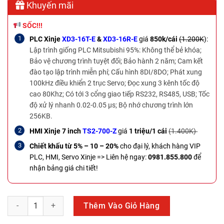
Khuyến mãi
SỐC!!!
PLC Xinje
XD3-16T-E
&
XD3-16R-E
giá
850k/cái
(1.200K
):
Lập trình giống PLC Mitsubishi 95%: Không thể bẻ khóa;
Bảo vệ chương trình tuyệt đối; Bảo hành 2 năm; Cam kết
đào tạo lập trình miễn phí; Cấu hình 8DI/8DO; Phát xung
100kHz điều khiển 2 trục Servo; Đọc xung 3 kênh tốc độ
cao 80Khz; Có tới 3 cổng giao tiếp RS232, RS485, USB; Tốc
độ xử lý nhanh 0.02-0.05 µs; Bộ nhớ chương trình lớn
256KB.
HMI Xinje 7 inch
TS2-700-Z
giá
1 triệu/1 cái
(1.400K)
Chiết khấu từ 5% – 10 – 20%
cho đại lý, khách hàng VIP
PLC, HMI, Servo Xinje =>
Liên hệ ngay:
0981.855.800
để
nhận bảng giá chi tiết!
PLC Delta DVP40ES200R số lượng
Thêm Vào Giỏ Hàng