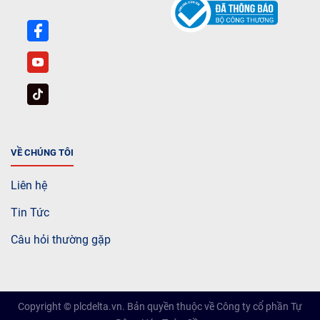
VỀ CHÚNG TÔI
Liên hệ
Tin Tức
Câu hỏi thường gặp
Copyright © plcdelta.vn. Bản quyền thuộc về Công ty cổ phần Tự