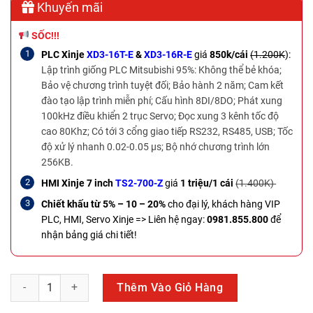
Khuyến mãi
SỐC!!!
PLC Xinje
XD3-16T-E
&
XD3-16R-E
giá
850k/cái
(1.200K
):
Lập trình giống PLC Mitsubishi 95%: Không thể bẻ khóa;
Bảo vệ chương trình tuyệt đối; Bảo hành 2 năm; Cam kết
đào tạo lập trình miễn phí; Cấu hình 8DI/8DO; Phát xung
100kHz điều khiển 2 trục Servo; Đọc xung 3 kênh tốc độ
cao 80Khz; Có tới 3 cổng giao tiếp RS232, RS485, USB; Tốc
độ xử lý nhanh 0.02-0.05 µs; Bộ nhớ chương trình lớn
256KB.
HMI Xinje 7 inch
TS2-700-Z
giá
1 triệu/1 cái
(1.400K)
Chiết khấu từ 5% – 10 – 20%
cho đại lý, khách hàng VIP
PLC, HMI, Servo Xinje =>
Liên hệ ngay:
0981.855.800
để
nhận bảng giá chi tiết!
PLC Delta DVP60ES200R số lượng
Thêm Vào Giỏ Hàng