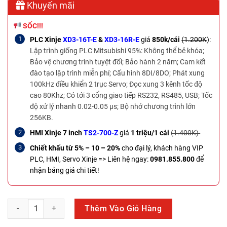
Khuyến mãi
SỐC!!!
PLC Xinje
XD3-16T-E
&
XD3-16R-E
giá
850k/cái
(1.200K
):
Lập trình giống PLC Mitsubishi 95%: Không thể bẻ khóa;
Bảo vệ chương trình tuyệt đối; Bảo hành 2 năm; Cam kết
đào tạo lập trình miễn phí; Cấu hình 8DI/8DO; Phát xung
100kHz điều khiển 2 trục Servo; Đọc xung 3 kênh tốc độ
cao 80Khz; Có tới 3 cổng giao tiếp RS232, RS485, USB; Tốc
độ xử lý nhanh 0.02-0.05 µs; Bộ nhớ chương trình lớn
256KB.
HMI Xinje 7 inch
TS2-700-Z
giá
1 triệu/1 cái
(1.400K)
Chiết khấu từ 5% – 10 – 20%
cho đại lý, khách hàng VIP
PLC, HMI, Servo Xinje =>
Liên hệ ngay:
0981.855.800
để
nhận bảng giá chi tiết!
PLC Delta DVP60ES200T số lượng
Thêm Vào Giỏ Hàng