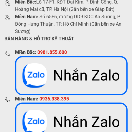
Miền Bắc:
Lô 17-F1, KĐT Đại Kim, P. Định Công, Q.
Hoàng Mai cũ, TP. Hà Nội (Gần bến xe Giáp Bát)
Miền Nam:
Số 65F6, đường DD9 KDC An Sương, P.
Đông Hưng Thuận, TP. Hồ Chí Minh (Gần bến xe An
Sương)
BÁN HÀNG & HỖ TRỢ KỸ THUẬT
Miền Bắc:
0981.855.800
Miền Nam:
0936.338.395