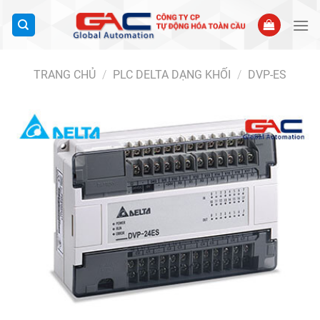
Bỏ
qua
nội
dung
TRANG CHỦ
/
PLC DELTA DẠNG KHỐI
/
DVP-ES