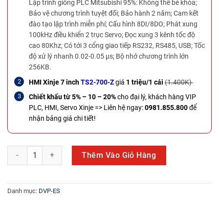
Lập trình giống PLC Mitsubishi 95%: Không thể bẻ khóa;
Bảo vệ chương trình tuyệt đối; Bảo hành 2 năm; Cam kết
đào tạo lập trình miễn phí; Cấu hình 8DI/8DO; Phát xung
100kHz điều khiển 2 trục Servo; Đọc xung 3 kênh tốc độ
cao 80Khz; Có tới 3 cổng giao tiếp RS232, RS485, USB; Tốc
độ xử lý nhanh 0.02-0.05 µs; Bộ nhớ chương trình lớn
256KB.
HMI Xinje 7 inch
TS2-700-Z
giá
1 triệu/1 cái
(1.400K)
Chiết khấu từ 5% – 10 – 20%
cho đại lý, khách hàng VIP
PLC, HMI, Servo Xinje =>
Liên hệ ngay:
0981.855.800
để
nhận bảng giá chi tiết!
PLC Delta DVP60ES00T2 số lượng
Thêm Vào Giỏ Hàng
Danh mục:
DVP-ES