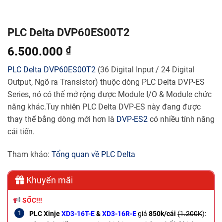
PLC Delta DVP60ES00T2
6.500.000
₫
PLC Delta
DVP60ES00T2
(36 Digital Input / 24 Digital
Output, Ngõ ra Transistor) thuộc dòng PLC Delta DVP-ES
Series, nó có thể mở rộng được Module I/O & Module chức
năng khác.Tuy nhiên PLC Delta DVP-ES này đang được
thay thế bằng dòng mới hơn là
DVP-ES2
có nhiều tính năng
cải tiến.
Tham khảo:
Tổng quan về PLC Delta
Khuyến mãi
SỐC!!!
PLC Xinje
XD3-16T-E
&
XD3-16R-E
giá
850k/cái
(1.200K
):