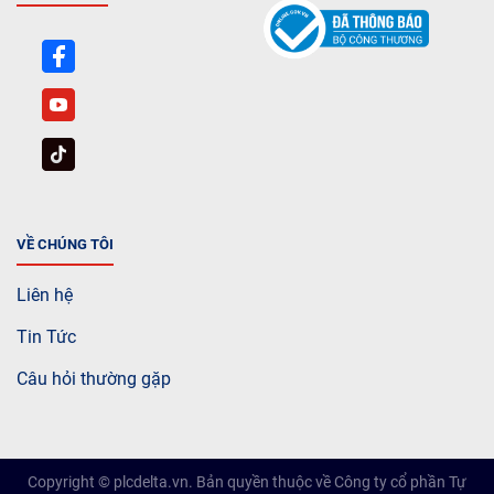
VỀ CHÚNG TÔI
Liên hệ
Tin Tức
Câu hỏi thường gặp
Copyright © plcdelta.vn. Bản quyền thuộc về Công ty cổ phần Tự