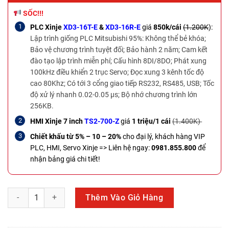
SỐC!!!
PLC Xinje
XD3-16T-E
&
XD3-16R-E
giá
850k/cái
(1.200K
):
Lập trình giống PLC Mitsubishi 95%: Không thể bẻ khóa;
Bảo vệ chương trình tuyệt đối; Bảo hành 2 năm; Cam kết
đào tạo lập trình miễn phí; Cấu hình 8DI/8DO; Phát xung
100kHz điều khiển 2 trục Servo; Đọc xung 3 kênh tốc độ
cao 80Khz; Có tới 3 cổng giao tiếp RS232, RS485, USB; Tốc
độ xử lý nhanh 0.02-0.05 µs; Bộ nhớ chương trình lớn
256KB.
HMI Xinje 7 inch
TS2-700-Z
giá
1 triệu/1 cái
(1.400K)
Chiết khấu từ 5% – 10 – 20%
cho đại lý, khách hàng VIP
PLC, HMI, Servo Xinje =>
Liên hệ ngay:
0981.855.800
để
nhận bảng giá chi tiết!
PLC Delta DVP48EC00T3 số lượng
Thêm Vào Giỏ Hàng