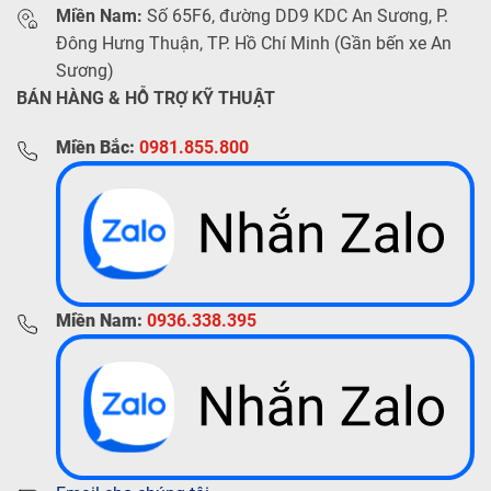
Miền Nam:
Số 65F6, đường DD9 KDC An Sương, P.
Đông Hưng Thuận, TP. Hồ Chí Minh (Gần bến xe An
Sương)
BÁN HÀNG & HỖ TRỢ KỸ THUẬT
Miền Bắc:
0981.855.800
Miền Nam:
0936.338.395