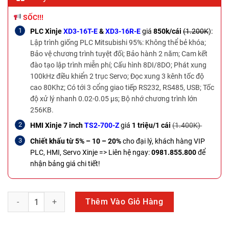
SỐC!!!
PLC Xinje
XD3-16T-E
&
XD3-16R-E
giá
850k/cái
(1.200K
):
Lập trình giống PLC Mitsubishi 95%: Không thể bẻ khóa;
Bảo vệ chương trình tuyệt đối; Bảo hành 2 năm; Cam kết
đào tạo lập trình miễn phí; Cấu hình 8DI/8DO; Phát xung
100kHz điều khiển 2 trục Servo; Đọc xung 3 kênh tốc độ
cao 80Khz; Có tới 3 cổng giao tiếp RS232, RS485, USB; Tốc
độ xử lý nhanh 0.02-0.05 µs; Bộ nhớ chương trình lớn
256KB.
HMI Xinje 7 inch
TS2-700-Z
giá
1 triệu/1 cái
(1.400K)
Chiết khấu từ 5% – 10 – 20%
cho đại lý, khách hàng VIP
PLC, HMI, Servo Xinje =>
Liên hệ ngay:
0981.855.800
để
nhận bảng giá chi tiết!
PLC Delta DVP20SX211T số lượng
Thêm Vào Giỏ Hàng