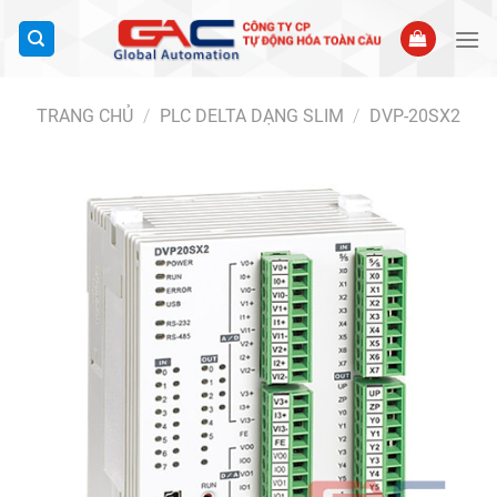
Bỏ
qua
nội
dung
TRANG CHỦ
/
PLC DELTA DẠNG SLIM
/
DVP-20SX2