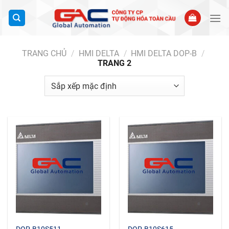
Bỏ
qua
nội
dung
TRANG CHỦ
/
HMI DELTA
/
HMI DELTA DOP-B
/
TRANG 2