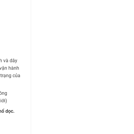
h và dây
 vận hành
 trạng của
công
iới)
hổ dọc.