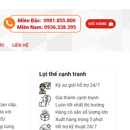
Miền Bắc:
0981.855.800
GIỎ HÀNG
Miền Nam:
0936.338.395
ỨC
LIÊN HỆ
Lợi thế cạnh tranh
Kỹ sư giỏi hỗ trợ 24/7
Giá thành cạnh tranh
cao cấp,
Luôn tốt nhất thị trường
ls với
Hàng có sẵn số lượng lớn
85/
Xuất hàng trong 5 phút
g cung
Hỗ trợ kỹ thuật 24/7