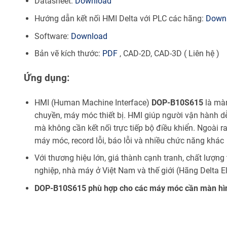
Datasheet:
Download
Hướng dẫn kết nối HMI Delta với PLC các hãng:
Down
Software:
Download
Bản vẽ kích thước:
PDF
, CAD-2D, CAD-3D ( Liên hệ )
Ứng dụng:
HMI (Human Machine Interface)
DOP-B10S615
là mà
chuyền, máy móc thiết bị. HMI giúp người vận hành d
mà không cần kết nối trực tiếp bộ điều khiển. Ngoài r
máy móc, record lỗi, báo lỗi và nhiều chức năng khác
Với thương hiệu lớn, giá thành cạnh tranh, chất lượng
nghiệp, nhà máy ở Việt Nam và thế giới (Hãng Delta El
DOP-B10S615 phù hợp cho các máy móc cần màn hình g