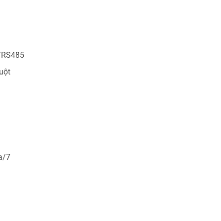
2/RS485
uột
a/7