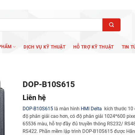
PHẨM
DỊCH VỤ KỸ THUẬT
HỖ TRỢ KỸ THUẬT
TIN T
DOP-B10S615
Liên hệ
DOP-B10S615
là màn hình
HMI Delta
kích thước 10 
độ phân giải cao hơn, có độ phân giải 1024*600 pixe
65536 màu, hỗ trợ đầy đủ truyền thông RS232/ RS4
RS422. Phần mềm lập trình DOP-B10S615 được Hãn