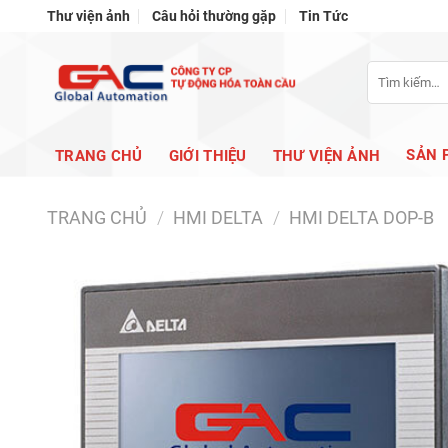
Bỏ
Thư viện ảnh
Câu hỏi thường gặp
Tin Tức
qua
nội
Tìm
dung
kiếm:
SẢN 
TRANG CHỦ
GIỚI THIỆU
THƯ VIỆN ẢNH
TRANG CHỦ
/
HMI DELTA
/
HMI DELTA DOP-B