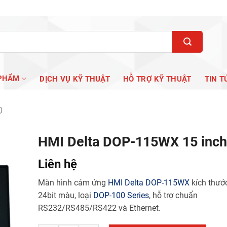
PHẨM
DỊCH VỤ KỸ THUẬT
HỖ TRỢ KỸ THUẬT
TIN T
0
HMI Delta DOP-115WX 15 inch
Liên hệ
Màn hình cảm ứng
HMI Delta
DOP-115WX
kích thước
24bit màu, loại
DOP-100 Series
, hỗ trợ chuẩn
RS232/RS485/RS422 và Ethernet.