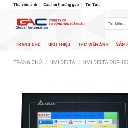
Bỏ
Thư viện ảnh
Câu hỏi thường gặp
Tin Tức
qua
nội
Tìm
dung
kiếm:
SẢN 
TRANG CHỦ
GIỚI THIỆU
THƯ VIỆN ẢNH
TRANG CHỦ
/
HMI DELTA
/
HMI DELTA DOP-10