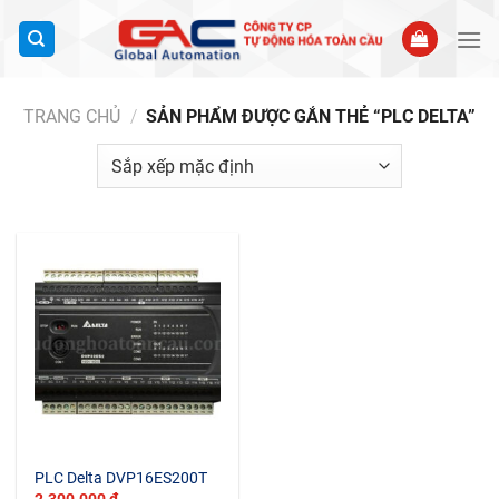
Bỏ
qua
nội
dung
TRANG CHỦ
/
SẢN PHẨM ĐƯỢC GẮN THẺ “PLC DELTA”
PLC Delta DVP16ES200T
2.300.000
₫