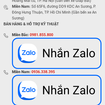
Hoàng Mai cũ, TP. Hà Nội (Gần bến xe Giáp Bát)
Miền Nam:
Số 65F6, đường DD9 KDC An Sương, P.
Đông Hưng Thuận, TP. Hồ Chí Minh (Gần bến xe An
Sương)
BÁN HÀNG & HỖ TRỢ KỸ THUẬT
Miền Bắc:
0981.855.800
Miền Nam:
0936.338.395