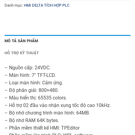
Danh mục:
HMI DELTA TÍCH HỢP PLC
MÔ TẢ SẢN PHẨM
HỖ TRỢ KỸ THUẬT
– Nguồn cấp: 24VDC.
– Màn hình: 7″ TFT-LCD.
– Loại màn hình: Cảm ứng.
– Độ phân giải: 800×480.
– Màu hiển thị: 65535 colors.
– Hỗ trợ 02 đầu vào nhận xung tốc độ cao 10kHz.
– Bộ nhớ chương trình màn hình: 64MB.
– Bộ nhớ RAM 64K bytes.
– Phần mềm thiết kế HMI: TPEditor