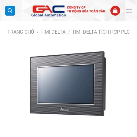
Bỏ
qua
nội
dung
TRANG CHỦ
/
HMI DELTA
/
HMI DELTA TÍCH HỢP PLC