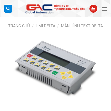
Bỏ
qua
nội
dung
TRANG CHỦ
/
HMI DELTA
/
MÀN HÌNH TEXT DELTA