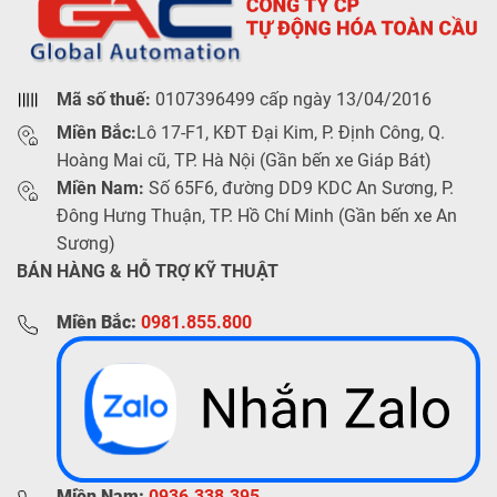
Mã số thuế:
0107396499 cấp ngày 13/04/2016
Miền Bắc:
Lô 17-F1, KĐT Đại Kim, P. Định Công, Q.
Hoàng Mai cũ, TP. Hà Nội (Gần bến xe Giáp Bát)
Miền Nam:
Số 65F6, đường DD9 KDC An Sương, P.
Đông Hưng Thuận, TP. Hồ Chí Minh (Gần bến xe An
Sương)
BÁN HÀNG & HỖ TRỢ KỸ THUẬT
Miền Bắc:
0981.855.800
Miền Nam:
0936.338.395