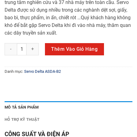
trung tâm nghiên cứu và 37 nhà máy trên toàn cầu. Servo
Delta được sử dụng nhiều trong các nghành dệt sợi, giấy,
bao bì, thực phẩm, in ấn, chiết rót …Quý khách hàng không
khó để bắt gặp Servo Delta khi đi vào nhà máy, thăm quan
các dây truyền sản xuất.
ECMA-G21306RS số lượng
Thêm Vào Giỏ Hàng
Danh mục:
Servo Delta ASDA-B2
MÔ TẢ SẢN PHẨM
HỖ TRỢ KỸ THUẬT
CÔNG SUẤT VÀ ĐIỆN ÁP