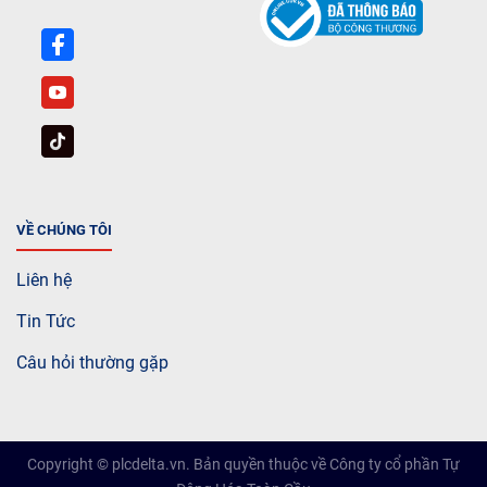
VỀ CHÚNG TÔI
Liên hệ
Tin Tức
Câu hỏi thường gặp
Copyright © plcdelta.vn. Bản quyền thuộc về Công ty cổ phần Tự