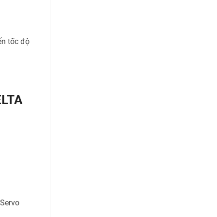
ển tốc độ
ELTA
Servo