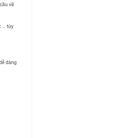
cầu về
c … tùy
 dễ dàng