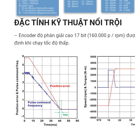
ĐẶC TÍNH KỸ THUẬT NỔI TRỘI
– Encoder độ phân giải cao 17 bit (160.000 p / rpm) được
định khi chạy tốc độ thấp.