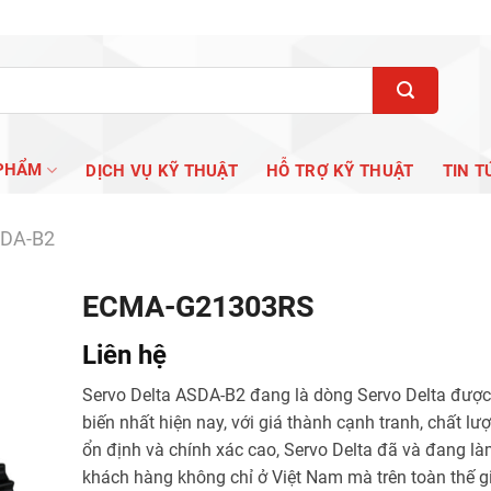
PHẨM
DỊCH VỤ KỸ THUẬT
HỖ TRỢ KỸ THUẬT
TIN T
SDA-B2
ECMA-G21303RS
Liên hệ
Servo Delta ASDA-B2 đang là dòng Servo Delta đượ
biến nhất hiện nay, với giá thành cạnh tranh, chất lượ
ổn định và chính xác cao, Servo Delta đã và đang là
khách hàng không chỉ ở Việt Nam mà trên toàn thế gi