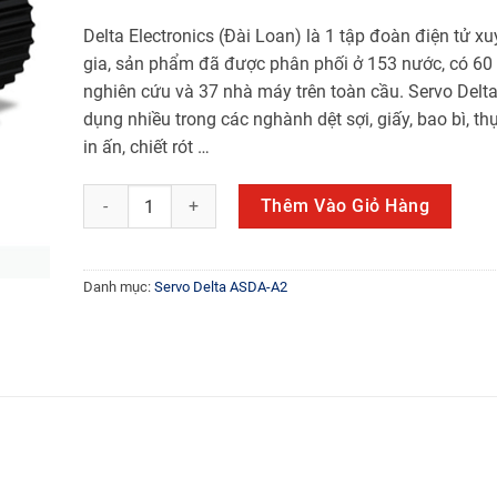
Delta Electronics (Đài Loan) là 1 tập đoàn điện tử x
gia, sản phẩm đã được phân phối ở 153 nước, có 60
nghiên cứu và 37 nhà máy trên toàn cầu. Servo Delt
dụng nhiều trong các nghành dệt sợi, giấy, bao bì, t
in ấn, chiết rót …
ECMA-F11875R3 số lượng
Thêm Vào Giỏ Hàng
Danh mục:
Servo Delta ASDA-A2