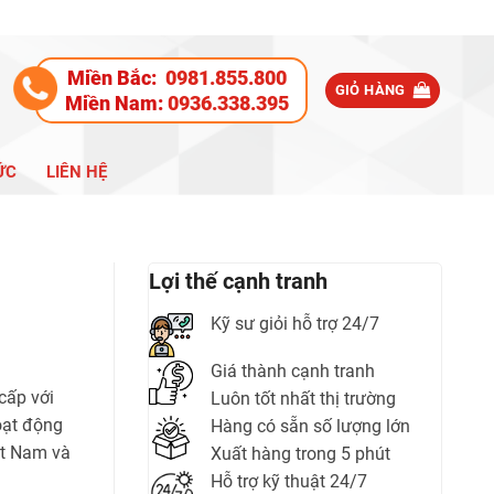
Miền Bắc:
0981.855.800
GIỎ HÀNG
Miền Nam:
0936.338.395
ỨC
LIÊN HỆ
Lợi thế cạnh tranh
Kỹ sư giỏi hỗ trợ 24/7
Giá thành cạnh tranh
cấp với
Luôn tốt nhất thị trường
oạt động
Hàng có sẵn số lượng lớn
ệt Nam và
Xuất hàng trong 5 phút
Hỗ trợ kỹ thuật 24/7