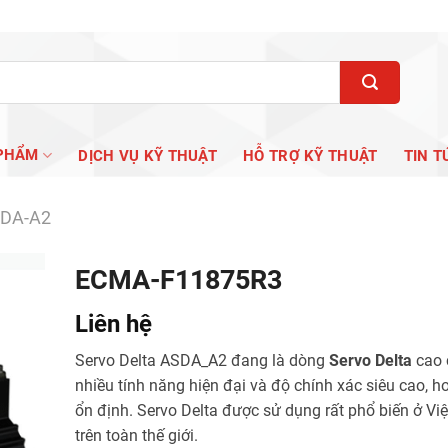
PHẨM
DỊCH VỤ KỸ THUẬT
HỖ TRỢ KỸ THUẬT
TIN T
SDA-A2
ECMA-F11875R3
Liên hệ
Servo Delta ASDA_A2 đang là dòng
Servo Delta
cao 
nhiều tính năng hiện đại và độ chính xác siêu cao, h
ổn định. Servo Delta được sử dụng rất phổ biến ở Vi
trên toàn thế giới.