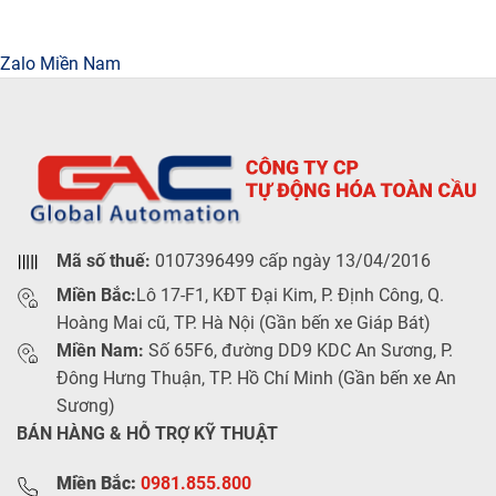
Zalo Miền Nam
Mã số thuế:
0107396499 cấp ngày 13/04/2016
Miền Bắc:
Lô 17-F1, KĐT Đại Kim, P. Định Công, Q.
Hoàng Mai cũ, TP. Hà Nội (Gần bến xe Giáp Bát)
Miền Nam:
Số 65F6, đường DD9 KDC An Sương, P.
Đông Hưng Thuận, TP. Hồ Chí Minh (Gần bến xe An
Sương)
BÁN HÀNG & HỖ TRỢ KỸ THUẬT
Miền Bắc:
0981.855.800