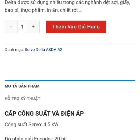
Delta được sử dụng nhiều trong các nghành dệt sợi, giấy,
bao bì, thực phẩm, in ấn, chiết rót …
ECMA-F11845RS số lượng
Thêm Vào Giỏ Hàng
Danh mục:
Servo Delta ASDA-A2
MÔ TẢ SẢN PHẨM
HỖ TRỢ KỸ THUẬT
CẤP CÔNG SUẤT VÀ ĐIỆN ÁP
Công suất Servo: 4.5 kW
Độ phân giải Encoder: 20 bit