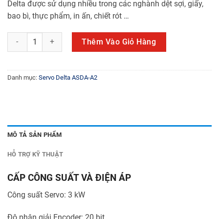
Delta được sử dụng nhiều trong các nghành dệt sợi, giấy,
bao bì, thực phẩm, in ấn, chiết rót …
ECMA-F11830RS số lượng
Thêm Vào Giỏ Hàng
Danh mục:
Servo Delta ASDA-A2
MÔ TẢ SẢN PHẨM
HỖ TRỢ KỸ THUẬT
CẤP CÔNG SUẤT VÀ ĐIỆN ÁP
Công suất Servo: 3 kW
Độ phân giải Encoder: 20 bit