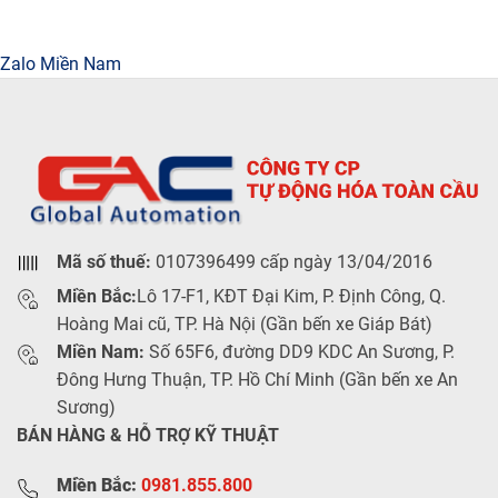
Zalo Miền Nam
Mã số thuế:
0107396499 cấp ngày 13/04/2016
Miền Bắc:
Lô 17-F1, KĐT Đại Kim, P. Định Công, Q.
Hoàng Mai cũ, TP. Hà Nội (Gần bến xe Giáp Bát)
Miền Nam:
Số 65F6, đường DD9 KDC An Sương, P.
Đông Hưng Thuận, TP. Hồ Chí Minh (Gần bến xe An
Sương)
BÁN HÀNG & HỖ TRỢ KỸ THUẬT
Miền Bắc:
0981.855.800