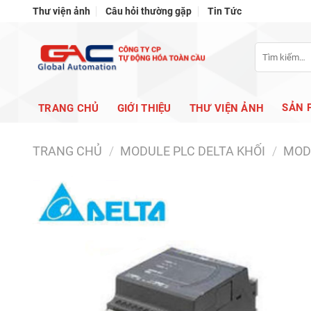
Bỏ
Thư viện ảnh
Câu hỏi thường gặp
Tin Tức
qua
nội
Tìm
dung
kiếm:
SẢN 
TRANG CHỦ
GIỚI THIỆU
THƯ VIỆN ẢNH
TRANG CHỦ
/
MODULE PLC DELTA KHỐI
/
MODU