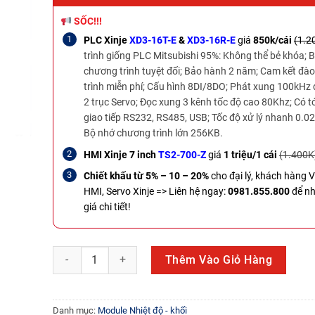
SỐC!!!
PLC Xinje
XD3-16T-E
&
XD3-16R-E
giá
850k/cái
(1.2
trình giống PLC Mitsubishi 95%: Không thể bẻ khóa; 
chương trình tuyệt đối; Bảo hành 2 năm; Cam kết đào
trình miễn phí; Cấu hình 8DI/8DO; Phát xung 100kHz 
2 trục Servo; Đọc xung 3 kênh tốc độ cao 80Khz; Có t
giao tiếp RS232, RS485, USB; Tốc độ xử lý nhanh 0.02
Bộ nhớ chương trình lớn 256KB.
HMI Xinje 7 inch
TS2-700-Z
giá
1 triệu/1 cái
(1.400K
Chiết khấu từ 5% – 10 – 20%
cho đại lý, khách hàng 
HMI, Servo Xinje =>
Liên hệ ngay:
0981.855.800
để n
giá chi tiết!
DVP04PT-E2 số lượng
Thêm Vào Giỏ Hàng
Danh mục:
Module Nhiệt độ - khối