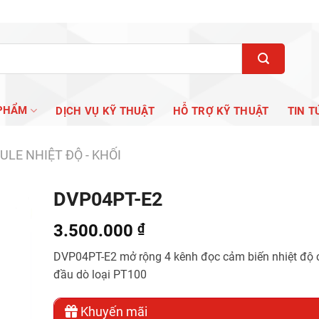
PHẨM
DỊCH VỤ KỸ THUẬT
HỖ TRỢ KỸ THUẬT
TIN T
LE NHIỆT ĐỘ - KHỐI
DVP04PT-E2
3.500.000
₫
DVP04PT-E2 mở rộng 4 kênh đọc cảm biến nhiệt độ 
đầu dò loại PT100
Khuyến mãi