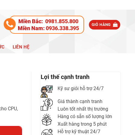
Miền Bắc:
0981.855.800
GIỎ HÀNG
Miền Nam:
0936.338.395
ỨC
LIÊN HỆ
Lợi thế cạnh tranh
Kỹ sư giỏi hỗ trợ 24/7
Giá thành cạnh tranh
cho CPU,
Luôn tốt nhất thị trường
Hàng có sẵn số lượng lớn
Xuất hàng trong 5 phút
Hỗ trợ kỹ thuật 24/7