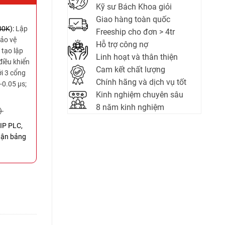
Kỹ sư Bách Khoa giỏi
Giao hàng toàn quốc
00K
):
Lập
Freeship cho đơn > 4tr
Bảo vệ
Hỗ trợ công nợ
 tạo lập
Linh hoạt và thân thiện
điều khiển
Cam kết chất lượng
ới 3 cổng
Chính hãng và dịch vụ tốt
-0.05 µs;
Kinh nghiệm chuyên sâu
8 năm kinh nghiệm
)
VIP PLC,
hận bảng