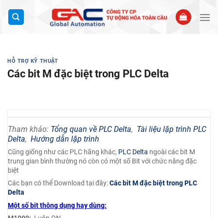
Bỏ
qua
nội
dung
HỖ TRỢ KỸ THUẬT
Các bit M đặc biệt trong PLC Delta
Tham khảo:
Tổng quan về PLC Delta
,
Tài liệu lập trình PLC
Delta
,
Hướng dẫn lập trình
Cũng giống như các PLC hãng khác,
PLC Delta
ngoài các bit M
trung gian bình thường nó còn có một số Bit với chức năng đặc
biệt
Các bạn có thể Download tại đây:
Các bit M đặc biệt trong PLC
Delta
Một số bit thông dụng hay dùng:
M1000:
Luôn ON