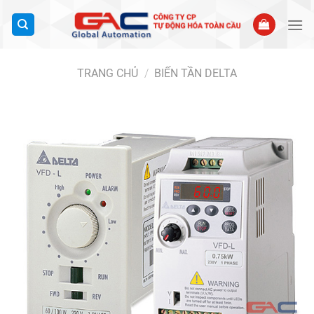
Bỏ
qua
nội
dung
TRANG CHỦ
/
BIẾN TẦN DELTA