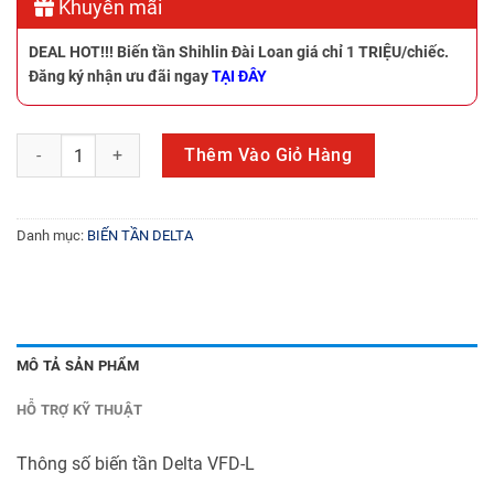
Khuyến mãi
DEAL HOT!!!
Biến tần Shihlin Đài Loan giá chỉ 1 TRIỆU/chiếc.
Đăng ký nhận ưu đãi ngay
TẠI ĐÂY
Biến tần Delta VFD-L số lượng
Thêm Vào Giỏ Hàng
Danh mục:
BIẾN TẦN DELTA
MÔ TẢ SẢN PHẨM
HỖ TRỢ KỸ THUẬT
Thông số biến tần Delta VFD-L