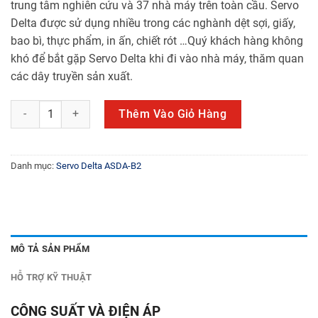
trung tâm nghiên cứu và 37 nhà máy trên toàn cầu. Servo
Delta được sử dụng nhiều trong các nghành dệt sợi, giấy,
bao bì, thực phẩm, in ấn, chiết rót …Quý khách hàng không
khó để bắt gặp Servo Delta khi đi vào nhà máy, thăm quan
các dây truyền sản xuất.
ECMA-C20907RS số lượng
Thêm Vào Giỏ Hàng
Danh mục:
Servo Delta ASDA-B2
MÔ TẢ SẢN PHẨM
HỖ TRỢ KỸ THUẬT
CÔNG SUẤT VÀ ĐIỆN ÁP