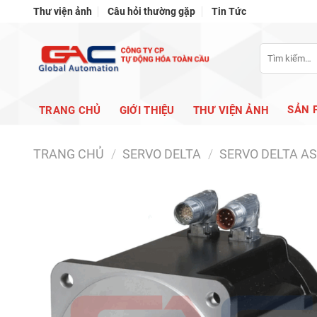
Bỏ
Thư viện ảnh
Câu hỏi thường gặp
Tin Tức
qua
nội
Tìm
dung
kiếm:
SẢN 
TRANG CHỦ
GIỚI THIỆU
THƯ VIỆN ẢNH
TRANG CHỦ
/
SERVO DELTA
/
SERVO DELTA A