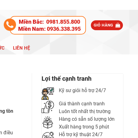
Miền Bắc:
0981.855.800
GIỎ HÀNG
Miền Nam:
0936.338.395
ỨC
LIÊN HỆ
Lợi thế cạnh tranh
Kỹ sư giỏi hỗ trợ 24/7
Giá thành cạnh tranh
ng tồn
Luôn tốt nhất thị trường
Hàng có sẵn số lượng lớn
Xuất hàng trong 5 phút
n điều
Hỗ trợ kỹ thuật 24/7