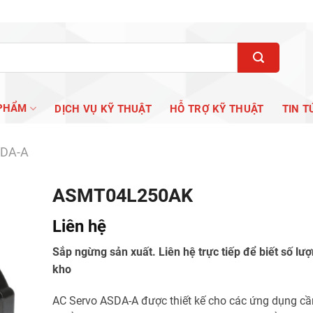
PHẨM
DỊCH VỤ KỸ THUẬT
HỖ TRỢ KỸ THUẬT
TIN T
SDA-A
ASMT04L250AK
Liên hệ
Sắp ngừng sản xuất. Liên hệ trực tiếp để biết số lượ
kho
AC Servo ASDA-A được thiết kế cho các ứng dụng cầ