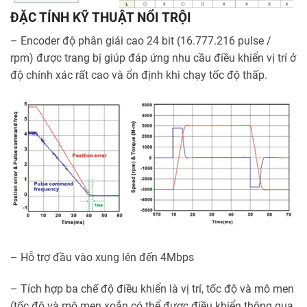
ĐẶC TÍNH KỸ THUẬT NỔI TRỘI
– Encoder độ phân giải cao 24 bit (16.777.216 pulse /
rpm) được trang bị giúp đáp ứng nhu cầu điều khiển vị trí ở
độ chính xác rất cao và ổn định khi chạy tốc độ thấp.
– Hỗ trợ đầu vào xung lên đến 4Mbps
– Tích hợp ba chế độ điều khiển là vị trí, tốc độ và mô men
(tốc độ và mô men xoắn có thể được điều khiển thông qua