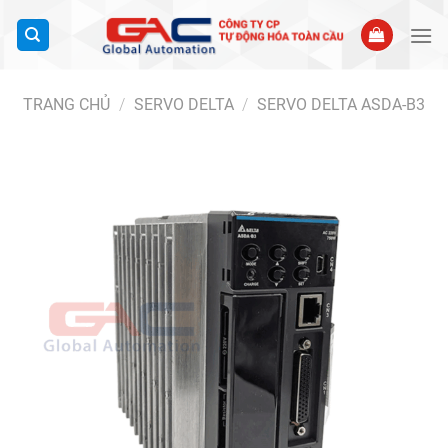
Bỏ
qua
nội
dung
TRANG CHỦ
/
SERVO DELTA
/
SERVO DELTA ASDA-B3