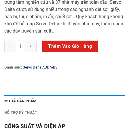
trung tâm nghiên cứu và 37 nhà máy trên toàn cầu. Servo
Delta được sử dụng nhiều trong các nghành dệt sợi, giấy,
bao bì, thực phẩm, in ấn, chiết rót …Quý khách hàng không
khó để bắt gặp Servo Delta khi đi vào nhà máy, thăm quan
các dây truyền sản xuất.
ASD-B3A-1521-E số lượng
Thêm Vào Giỏ Hàng
Danh mục:
Servo Delta ASDA-B3
MÔ TẢ SẢN PHẨM
HỖ TRỢ KỸ THUẬT
CÔNG SUẤT VÀ ĐIỆN ÁP