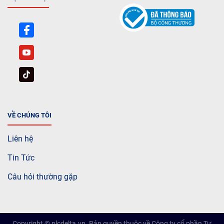
VỀ CHÚNG TÔI
Liên hệ
Tin Tức
Câu hỏi thường gặp
Copyright © plcdelta.vn. Bản quyền thuộc về Công ty cổ phần Tự