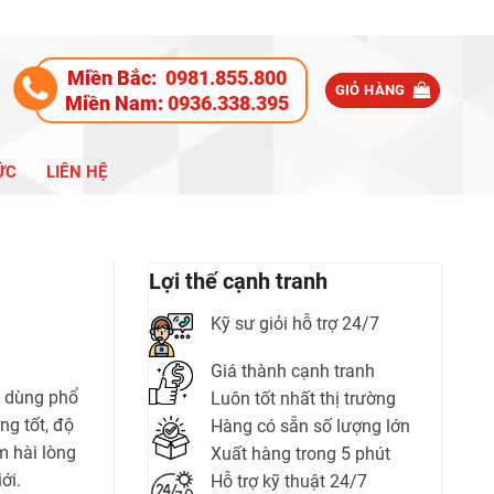
Miền Bắc:
0981.855.800
GIỎ HÀNG
Miền Nam:
0936.338.395
ỨC
LIÊN HỆ
Lợi thế cạnh tranh
Kỹ sư giỏi hỗ trợ 24/7
Giá thành cạnh tranh
c dùng phổ
Luôn tốt nhất thị trường
ng tốt, độ
Hàng có sẵn số lượng lớn
m hài lòng
Xuất hàng trong 5 phút
ới.
Hỗ trợ kỹ thuật 24/7