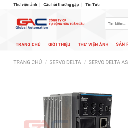
Bỏ
Thư viện ảnh
Câu hỏi thường gặp
Tin Tức
qua
nội
Tìm
dung
kiếm:
SẢN 
TRANG CHỦ
GIỚI THIỆU
THƯ VIỆN ẢNH
TRANG CHỦ
/
SERVO DELTA
/
SERVO DELTA A