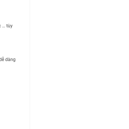
c … tùy
 dễ dàng