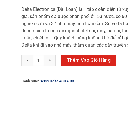
Delta Electronics (Đài Loan) là 1 tập đoàn điện tử x
gia, sản phẩm đã được phân phối ở 153 nước, có 60
nghiên cứu và 37 nhà máy trên toàn cầu. Servo Delt
dụng nhiều trong các nghành dệt sợi, giấy, bao bì, t
in ấn, chiết rót …Quý khách hàng không khó để bắt g
Delta khi đi vào nhà máy, thăm quan các dây truyền 
ASD-B3-0721-L số lượng
Thêm Vào Giỏ Hàng
Danh mục:
Servo Delta ASDA-B3