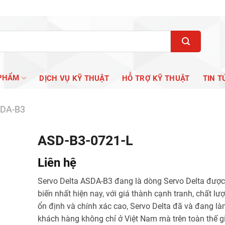
PHẨM
DỊCH VỤ KỸ THUẬT
HỖ TRỢ KỸ THUẬT
TIN T
SDA-B3
ASD-B3-0721-L
Liên hệ
Servo Delta ASDA-B3 đang là dòng Servo Delta đượ
biến nhất hiện nay, với giá thành cạnh tranh, chất lượ
ổn định và chính xác cao, Servo Delta đã và đang là
khách hàng không chỉ ở Việt Nam mà trên toàn thế gi